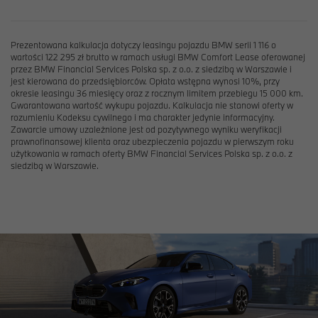
Prezentowana kalkulacja dotyczy leasingu pojazdu BMW serii 1 116 o
wartości 122 295 zł brutto w ramach usługi BMW Comfort Lease oferowanej
przez BMW Financial Services Polska sp. z o.o. z siedzibą w Warszawie i
jest kierowana do przedsiębiorców. Opłata wstępna wynosi 10%, przy
okresie leasingu 36 miesięcy oraz z rocznym limitem przebiegu 15 000 km.
Gwarantowana wartość wykupu pojazdu. Kalkulacja nie stanowi oferty w
rozumieniu Kodeksu cywilnego i ma charakter jedynie informacyjny.
Zawarcie umowy uzależnione jest od pozytywnego wyniku weryfikacji
prawnofinansowej klienta oraz ubezpieczenia pojazdu w pierwszym roku
użytkowania w ramach oferty BMW Financial Services Polska sp. z o.o. z
siedzibą w Warszawie.