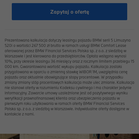
Zapytaj o ofertę
Prezentowana kalkulacja dotyczy leasingu pojazdu BMW serii 5 Limuzyna
520i o wartości 267 500 zł brutto w ramach usługi BMW Comfort Lease
oferowanej przez BMW Financial Services Polska sp. z o.o. z siedzibą w
Warszawie i jest kierowana do przedsiębiorców. Opłata wstępna wynosi
10%, przy okresie leasingu 36 miesięcy oraz z rocznym limitem przebiegu 15
000 km. Gwarantowana wartość wykupu pojazdu. Kalkulacja została
przygotowana w oparciu o zmienną stawkę WIBOR 1M, uwzględnia cenę
pojazdu oraz aktualnie obowiązujące stopy procentowe. W przypadku
zmiany zmiany stóp procentowych kalkulacja może ulec zmianie. Kalkulacja
nie stanowi oferty w rozumieniu Kodeksu cywilnego i ma charakter jedynie
informacyjny. Zawarcie umowy uzależnione jest od pozytywnego wyniku
weryfikacji prawnofinansowej klienta oraz ubezpieczenia pojazdu w
pierwszym roku użytkowania w ramach oferty BMW Financial Services
Polska sp. z o.o. z siedzibą w Warszawie. Indywidualne oferty dostępne w
kontakcie z nami.