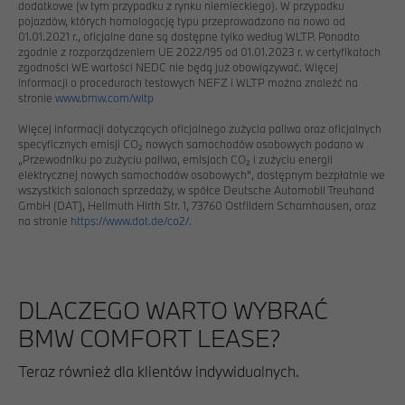
dodatkowe (w tym przypadku z rynku niemieckiego). W przypadku
pojazdów, których homologację typu przeprowadzono na nowo od
01.01.2021 r., oficjalne dane są dostępne tylko według WLTP. Ponadto
zgodnie z rozporządzeniem UE 2022/195 od 01.01.2023 r. w certyfikatach
zgodności WE wartości NEDC nie będą już obowiązywać. Więcej
informacji o procedurach testowych NEFZ i WLTP można znaleźć na
stronie
www.bmw.com/wltp
Więcej informacji dotyczących oficjalnego zużycia paliwa oraz oficjalnych
specyficznych emisji CO₂ nowych samochodów osobowych podano w
„Przewodniku po zużyciu paliwa, emisjach CO₂ i zużyciu energii
elektrycznej nowych samochodów osobowych”, dostępnym bezpłatnie we
wszystkich salonach sprzedaży, w spółce Deutsche Automobil Treuhand
GmbH (DAT), Hellmuth Hirth Str. 1, 73760 Ostfildern Scharnhausen, oraz
na stronie
https://www.dat.de/co2/
.
DLACZEGO WARTO WYBRAĆ
BMW COMFORT LEASE?
Teraz również dla klientów indywidualnych.