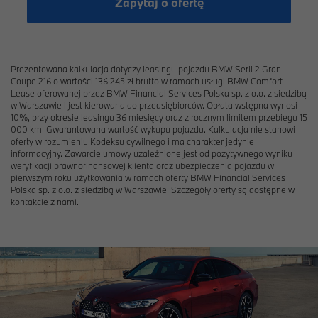
Zapytaj o ofertę
Prezentowana kalkulacja dotyczy leasingu pojazdu BMW Serii 2 Gran
Coupe 216 o wartości 136 245 zł brutto w ramach usługi BMW Comfort
Lease oferowanej przez BMW Financial Services Polska sp. z o.o. z siedzibą
w Warszawie i jest kierowana do przedsiębiorców. Opłata wstępna wynosi
10%, przy okresie leasingu 36 miesięcy oraz z rocznym limitem przebiegu 15
000 km. Gwarantowana wartość wykupu pojazdu. Kalkulacja nie stanowi
oferty w rozumieniu Kodeksu cywilnego i ma charakter jedynie
informacyjny. Zawarcie umowy uzależnione jest od pozytywnego wyniku
weryfikacji prawnofinansowej klienta oraz ubezpieczenia pojazdu w
pierwszym roku użytkowania w ramach oferty BMW Financial Services
Polska sp. z o.o. z siedzibą w Warszawie. Szczegóły oferty są dostępne w
kontakcie z nami.