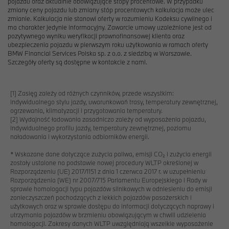
pojazdu oraz aktualnie obowiązujące stopy procentowe. W przypadku
zmiany ceny pojazdu lub zmiany stóp procentowych kalkulacja może ulec
zmianie. Kalkulacja nie stanowi oferty w rozumieniu Kodeksu cywilnego i
ma charakter jedynie informacyjny. Zawarcie umowy uzależnione jest od
pozytywnego wyniku weryfikacji prawnofinansowej klienta oraz
ubezpieczenia pojazdu w pierwszym roku użytkowania w ramach oferty
BMW Financial Services Polska sp. z o.o. z siedzibą w Warszawie.
Szczegóły oferty są dostępne w kontakcie z nami.
[1]
Zasięg zależy od różnych czynników, przede wszystkim:
indywidualnego stylu jazdy, uwarunkowań trasy, temperatury zewnętrznej,
ogrzewania, klimatyzacji i przygotowania temperatury.
[2]
Wydajność ładowania zasadniczo zależy od wyposażenia pojazdu,
indywidualnego profilu jazdy, temperatury zewnętrznej, poziomu
naładowania i wykorzystania odbiorników energii.
* Wskazane dane dotyczące zużycia paliwa, emisji CO₂ i zużycia energii
zostały ustalone na podstawie nowej procedury WLTP określonej w
Rozporządzeniu (UE) 2017/1151 z dnia 1 czerwca 2017 r. w uzupełnieniu
Rozporządzenia (WE) nr 2007/715 Parlamentu Europejskiego i Rady w
sprawie homologacji typu pojazdów silnikowych w odniesieniu do emisji
zanieczyszczeń pochodzących z lekkich pojazdów pasażerskich i
użytkowych oraz w sprawie dostępu do informacji dotyczących naprawy i
utrzymania pojazdów w brzmieniu obowiązującym w chwili udzielenia
homologacji. Zakresy danych WLTP uwzględniają wszelkie wyposażenie