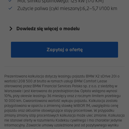
Moc silnika spalinowego: 125 kW (170 KM)
Zużycie paliwa (cykl mieszany):6,2–5,7 l/100 km
Dowiedz się więcej o modelu
Zapytaj o ofertę
Prezentowana kalkulacja dotyczy leasingu pojazdu BMW X2 sDrive 20i o
wartości 208 500 zł brutto w ramach usługi BMW Comfort Lease
oferowanej przez BMW Financial Services Polska sp. z o.o. z siedzibą w
Warszawie i jest kierowana do przedsiębiorców. Opłata wstępna wynosi
10%, przy okresie leasingu 36 miesięcy oraz z rocznym limitem przebiegu
10 000 km. Gwarantowana wartość wykupu pojazdu. Kalkulacja została
przygotowana w oparciu o zmienną stawkę WIBOR 1M, uwzględnia cenę
pojazdu oraz aktualnie obowiązujące stopy procentowe. W przypadku
zmiany zmiany stóp procentowych kalkulacja może ulec zmianie. Kalkulacja
nie stanowi oferty w rozumieniu Kodeksu cywilnego i ma charakter jedynie
informacyjny. Zawarcie umowy uzależnione jest od pozytywnego wyniku