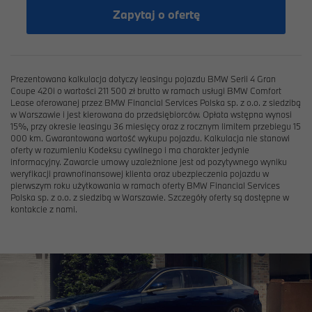
Zapytaj o ofertę
Prezentowana kalkulacja dotyczy leasingu pojazdu BMW Serii 4 Gran
Coupe 420i o wartości 211 500 zł brutto w ramach usługi BMW Comfort
Lease oferowanej przez BMW Financial Services Polska sp. z o.o. z siedzibą
w Warszawie i jest kierowana do przedsiębiorców. Opłata wstępna wynosi
15%, przy okresie leasingu 36 miesięcy oraz z rocznym limitem przebiegu 15
000 km. Gwarantowana wartość wykupu pojazdu. Kalkulacja nie stanowi
oferty w rozumieniu Kodeksu cywilnego i ma charakter jedynie
informacyjny. Zawarcie umowy uzależnione jest od pozytywnego wyniku
weryfikacji prawnofinansowej klienta oraz ubezpieczenia pojazdu w
pierwszym roku użytkowania w ramach oferty BMW Financial Services
Polska sp. z o.o. z siedzibą w Warszawie. Szczegóły oferty są dostępne w
kontakcie z nami.