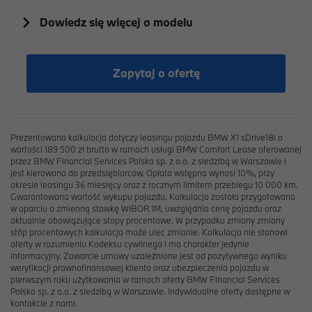
Dowiedz się więcej o modelu
Zapytaj o ofertę
Prezentowana kalkulacja dotyczy leasingu pojazdu BMW X1 sDrive18i o
wartości 189 500 zł brutto w ramach usługi BMW Comfort Lease oferowanej
przez BMW Financial Services Polska sp. z o.o. z siedzibą w Warszawie i
jest kierowana do przedsiębiorców. Opłata wstępna wynosi 10%, przy
okresie leasingu 36 miesięcy oraz z rocznym limitem przebiegu 10 000 km.
Gwarantowana wartość wykupu pojazdu. Kalkulacja została przygotowana
w oparciu o zmienną stawkę WIBOR 1M, uwzględnia cenę pojazdu oraz
aktualnie obowiązujące stopy procentowe. W przypadku zmiany zmiany
stóp procentowych kalkulacja może ulec zmianie. Kalkulacja nie stanowi
oferty w rozumieniu Kodeksu cywilnego i ma charakter jedynie
informacyjny. Zawarcie umowy uzależnione jest od pozytywnego wyniku
weryfikacji prawnofinansowej klienta oraz ubezpieczenia pojazdu w
pierwszym roku użytkowania w ramach oferty BMW Financial Services
Polska sp. z o.o. z siedzibą w Warszawie. Indywidualne oferty dostępne w
kontakcie z nami.