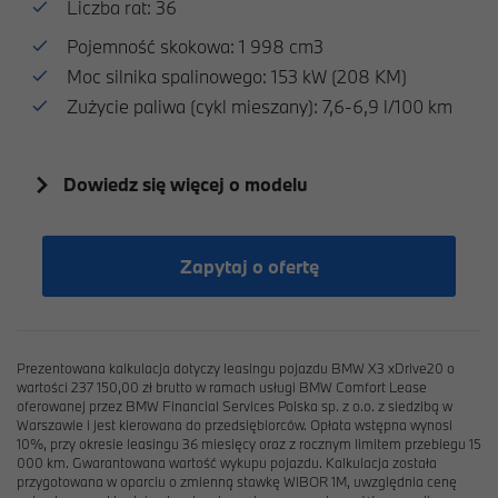
Liczba rat: 36
Pojemność skokowa: 1 998 cm3
Moc silnika spalinowego: 153 kW (208 KM)
Zużycie paliwa (cykl mieszany): 7,6-6,9 l/100 km
Dowiedz się więcej o modelu
Zapytaj o ofertę
Prezentowana kalkulacja dotyczy leasingu pojazdu BMW X3 xDrive20 o
wartości 237 150,00 zł brutto w ramach usługi BMW Comfort Lease
oferowanej przez BMW Financial Services Polska sp. z o.o. z siedzibą w
Warszawie i jest kierowana do przedsiębiorców. Opłata wstępna wynosi
10%, przy okresie leasingu 36 miesięcy oraz z rocznym limitem przebiegu 15
000 km. Gwarantowana wartość wykupu pojazdu. Kalkulacja została
przygotowana w oparciu o zmienną stawkę WIBOR 1M, uwzględnia cenę