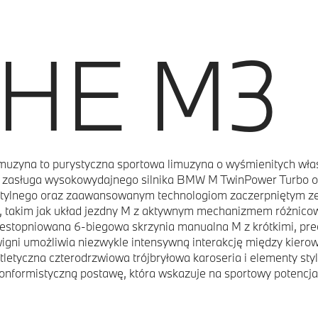
HE M3
zyna to purystyczna sportowa limuzyna o wyśmienitych wła
o zasługa wysokowydajnego silnika BMW M TwinPower Turbo 
tylnego oraz zaawansowanym technologiom zaczerpniętym z
 takim jak układ jezdny M z aktywnym mechanizmem różnic
estopniowana 6-biegowa skrzynia manualna M z krótkimi, pre
igni umożliwia niezwykle intensywną interakcję między kiero
letyczna czterodrzwiowa trójbryłowa karoseria i elementy sty
onformistyczną postawę, która wskazuje na sportowy potenc