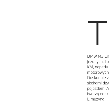
T
BMW M3 Limu
jezdnych. T
KM, napędu 
motorowych,
Doskonale z
skokami dźw
pojazdem. At
tworzą nonk
Limuzyna.