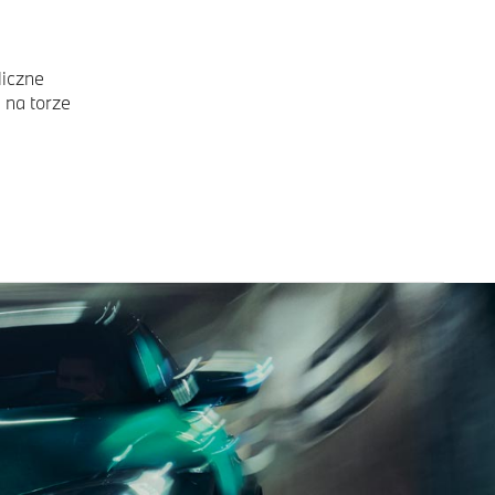
liczne
 na torze