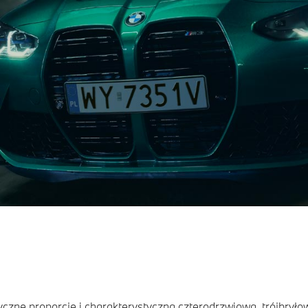
czne proporcje i charakterystyczną czterodrzwiową, trójbry