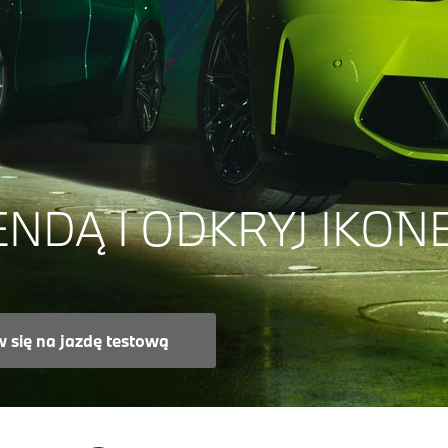
ENDĄ I ODKRYJ IKONĘ
się na jazdę testową