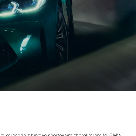
łową karoserię z typowo sportowym charakterem M. BMW