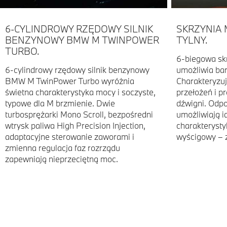
6-CYLINDROWY RZĘDOWY SILNIK
SKRZYNIA 
BENZYNOWY BMW M TWINPOWER
TYLNY.
TURBO.
6-biegowa sk
6-cylindrowy rzędowy silnik benzynowy
umożliwia bar
BMW M TwinPower Turbo wyróżnia
Charakteryzu
świetna charakterystyka mocy i soczyste,
przełożeń i p
typowe dla M brzmienie. Dwie
dźwigni. Odp
turbosprężarki Mono Scroll, bezpośredni
umożliwiają i
wtrysk paliwa High Precision Injection,
charakterystyk
adaptacyjne sterowanie zaworami i
wyścigowy – z
zmienna regulacja faz rozrządu
zapewniają nieprzeciętną moc.