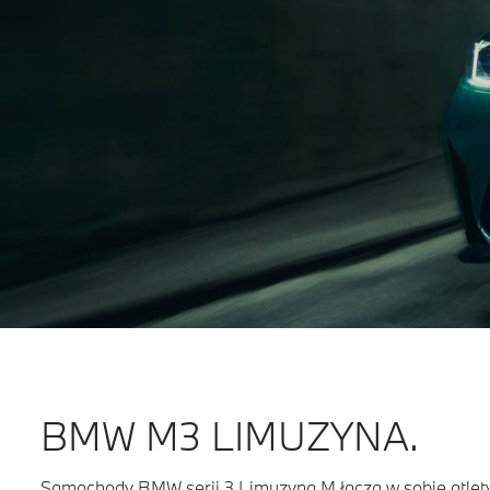
BMW M3 LIMUZYNA.
Samochody BMW serii 3 Limuzyna M łączą w sobie atlety