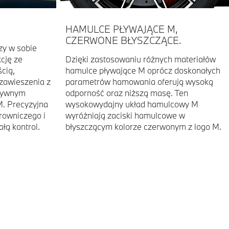
HAMULCE PŁYWAJĄCE M,
CZERWONE BŁYSZCZĄCE.
zy w sobie
cję ze
Dzięki zastosowaniu różnych materiałów
cią,
hamulce pływające M oprócz doskonałych
zawieszenia z
parametrów hamowania oferują wysoką
ktywnym
odporność oraz niższą masę. Ten
. Precyzyjna
wysokowydajny układ hamulcowy M
erowniczego i
wyróżniają zaciski hamulcowe w
łą kontrol.
błyszczącym kolorze czerwonym z logo M.