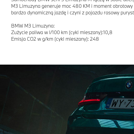
M3 Limuzyna generuje moc 480 KM i moment obrotowy 55
bardzo dynamiczną jazdę i czyni z pojazdu rasowy pury
BMW M3 Limuzyna:
Zużycie paliwa w l/100 km (cykl mieszany):10,8
Emisja CO2 w g/km (cykl mieszany): 248