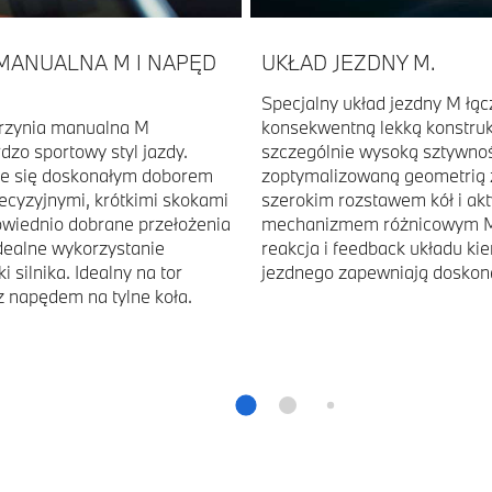
MANUALNA M I NAPĘD
UKŁAD JEZDNY M.
Specjalny układ jezdny M łąc
rzynia manualna M
konsekwentną lekką konstruk
dzo sportowy styl jazdy.
szczególnie wysoką sztywnoś
je się doskonałym doborem
zoptymalizowaną geometrią 
recyzyjnymi, krótkimi skokami
szerokim rozstawem kół i a
owiednio dobrane przełożenia
mechanizmem różnicowym M
dealne wykorzystanie
reakcja i feedback układu ki
i silnika. Idealny na tor
jezdnego zapewniają doskona
 napędem na tylne koła.