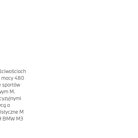
ściwościach
o mocy 480
e sportów
owym M.
cyzyjnymi
wcą a
listyczne M
jał BMW M3